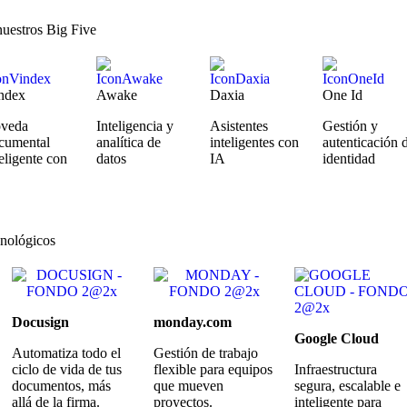
nuestros Big Five
ndex
Awake
Daxia
One Id
veda
Inteligencia y
Asistentes
Gestión y
cumental
analítica de
inteligentes con
autenticación 
teligente con
datos
IA
identidad
cnológicos
Docusign
monday.com
Google Cloud
Automatiza todo el
Gestión de trabajo
ciclo de vida de tus
flexible para equipos
Infraestructura
documentos, más
que mueven
segura, escalable e
allá de la firma.
proyectos.
inteligente para