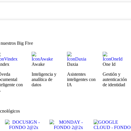
 nuestros Big Five
index
Awake
Daxia
One Id
óveda
Inteligencia y
Asistentes
Gestión y
ocumental
analítica de
inteligentes con
autenticación
teligente con
datos
IA
de identidad
A
ecnológicos